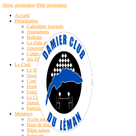
Show navigation
Hide navigation
Accueil
Présentation
Calendrier tournois
Animations
Bulletin
La règle du jeu
Apprentissage
Coups simples
Jeu d'échecs
Le Club
Le Bureau
Ouverture
Compte-rendu AG
Horaires/Cotisations
Entrainements
Le Logo
Statuts
Partenaires
Membres
Accès membres
Base de données
Bilan saison
Palmarès