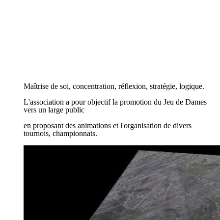
DCL
DCL
Bienvenue
Bienvenue
Maîtrise de soi, concentration, réflexion, stratégie, logique.
Maîtrise de soi, concentration, réflexion, stratégie, logique.
L'association a pour objectif la promotion du Jeu de Dames
L'association a pour objectif la promotion du Jeu de Dames
vers un large public
vers un large public
en proposant des animations et l'organisation de divers
en proposant des animations et l'organisation de divers
tournois, championnats.
tournois, championnats.