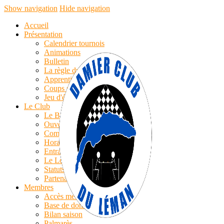
Show navigation
Hide navigation
Accueil
Présentation
Calendrier tournois
Animations
Bulletin
La règle du jeu
Apprentissage
Coups simples
Jeu d'échecs
Le Club
Le Bureau
Ouverture
Compte-rendu AG
Horaires/Cotisations
Entrainements
Le Logo
Statuts
Partenaires
Membres
Accès membres
Base de données
Bilan saison
Palmarès