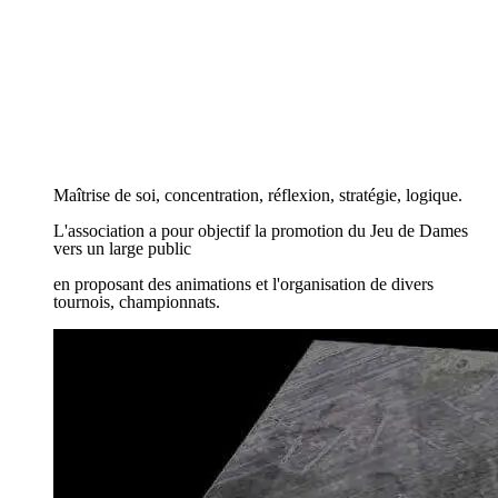
DCL
DCL
Bienvenue
Bienvenue
Maîtrise de soi, concentration, réflexion, stratégie, logique.
Maîtrise de soi, concentration, réflexion, stratégie, logique.
L'association a pour objectif la promotion du Jeu de Dames
L'association a pour objectif la promotion du Jeu de Dames
vers un large public
vers un large public
en proposant des animations et l'organisation de divers
en proposant des animations et l'organisation de divers
tournois, championnats.
tournois, championnats.