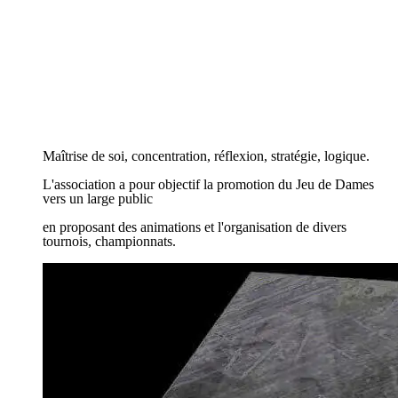
DCL
DCL
Bienvenue
Bienvenue
Maîtrise de soi, concentration, réflexion, stratégie, logique.
Maîtrise de soi, concentration, réflexion, stratégie, logique.
L'association a pour objectif la promotion du Jeu de Dames
L'association a pour objectif la promotion du Jeu de Dames
vers un large public
vers un large public
en proposant des animations et l'organisation de divers
en proposant des animations et l'organisation de divers
tournois, championnats.
tournois, championnats.