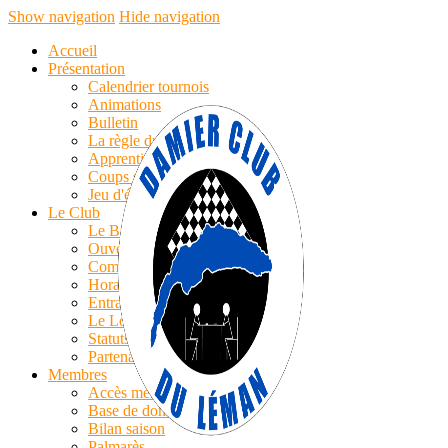
Show navigation
Hide navigation
Accueil
Présentation
Calendrier tournois
Animations
Bulletin
La règle du jeu
Apprentissage
Coups simples
Jeu d'échecs
Le Club
Le Bureau
Ouverture
Compte-rendu AG
Horaires/Cotisations
Entrainements
Le Logo
Statuts
Partenaires
Membres
Accès membres
Base de données
Bilan saison
Palmarès