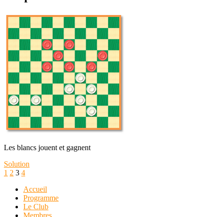
Les blancs jouent et gagnent
Solution
1
2
3
4
Accueil
Programme
Le Club
Membres