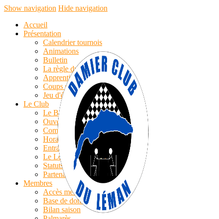
Show navigation
Hide navigation
Accueil
Présentation
Calendrier tournois
Animations
Bulletin
La règle du jeu
Apprentissage
Coups simples
Jeu d'échecs
Le Club
Le Bureau
Ouverture
Compte-rendu AG
Horaires/Cotisations
Entrainements
Le Logo
Statuts
Partenaires
Membres
Accès membres
Base de données
Bilan saison
Palmarès