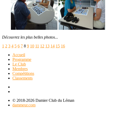
Découvrez les plus belles photos...
1
2
3
4
5
6
7
8
9
10
11
12
13
14
15
16
Accueil
Programme
Le Club
Membres
Compétitions
Classements
© 2018-2026 Damier Club du Léman
dammeur.com