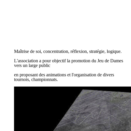
DCL
DCL
Bienvenue
Bienvenue
Maîtrise de soi, concentration, réflexion, stratégie, logique.
Maîtrise de soi, concentration, réflexion, stratégie, logique.
L'association a pour objectif la promotion du Jeu de Dames
L'association a pour objectif la promotion du Jeu de Dames
vers un large public
vers un large public
en proposant des animations et l'organisation de divers
en proposant des animations et l'organisation de divers
tournois, championnats.
tournois, championnats.