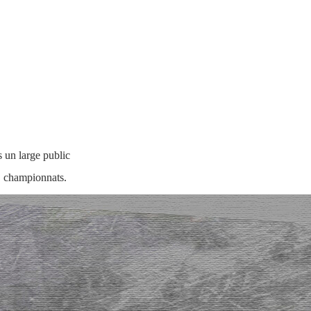
 un large public
 un large public
s, championnats.
s, championnats.