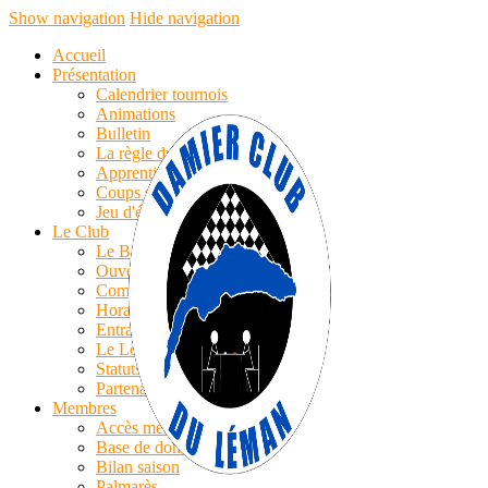
Show navigation
Hide navigation
Accueil
Présentation
Calendrier tournois
Animations
Bulletin
La règle du jeu
Apprentissage
Coups simples
Jeu d'échecs
Le Club
Le Bureau
Ouverture
Compte-rendu AG
Horaires/Cotisations
Entrainements
Le Logo
Statuts
Partenaires
Membres
Accès membres
Base de données
Bilan saison
Palmarès