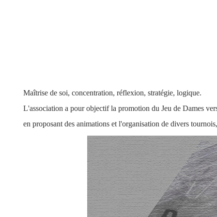
DCL
DCL
Bienvenue
Bienvenue
Maîtrise de soi, concentration, réflexion, stratégie, logique.
Maîtrise de soi, concentration, réflexion, stratégie, logique.
L'association a pour objectif la promotion du Jeu de Dames vers
L'association a pour objectif la promotion du Jeu de Dames vers
en proposant des animations et l'organisation de divers tournoi
en proposant des animations et l'organisation de divers tournoi