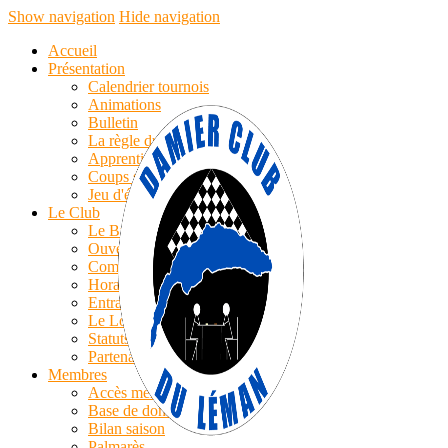
Show navigation
Hide navigation
Accueil
Présentation
Calendrier tournois
Animations
Bulletin
La règle du jeu
Apprentissage
Coups simples
Jeu d'échecs
Le Club
Le Bureau
Ouverture
Compte-rendu AG
Horaires/Cotisations
Entrainements
Le Logo
Statuts
Partenaires
Membres
Accès membres
Base de données
Bilan saison
Palmarès